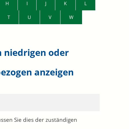
H
I
J
K
L
T
U
V
W
h niedrigen oder
bezogen anzeigen
ssen Sie dies der zuständigen