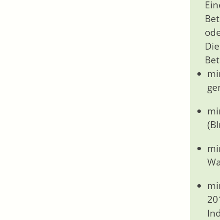
Ein
Bet
ode
Die
Bet
mi
ge
mi
(B
mi
Wa
mi
20
In