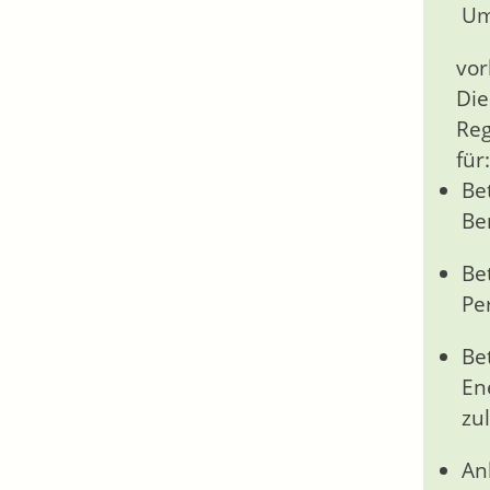
Um
vor
Die
Reg
für:
Be
Be
Be
Pe
Be
En
zu
An