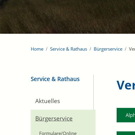
Home
Service & Rathaus
Bürgerservice
Ve
Service & Rathaus
Ve
Aktuelles
Alp
Bürgerservice
Formulare/Online