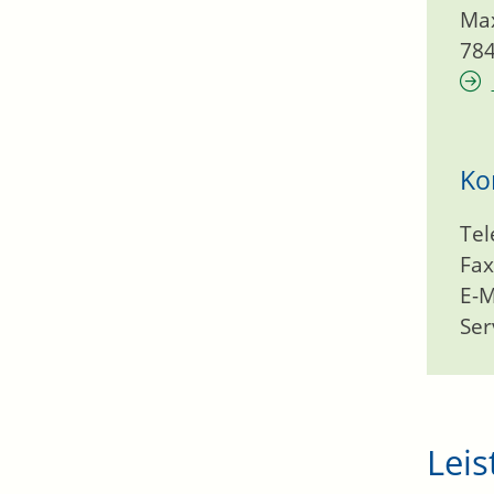
Max
78
Ko
Tel
Fax
E-M
Ser
Leis