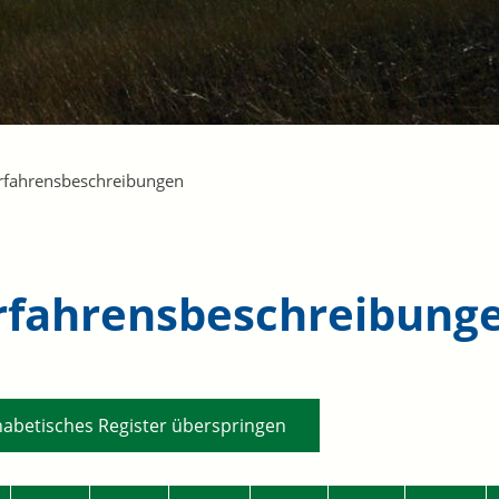
rfahrensbeschreibungen
rfahrensbeschreibung
habetisches Register überspringen