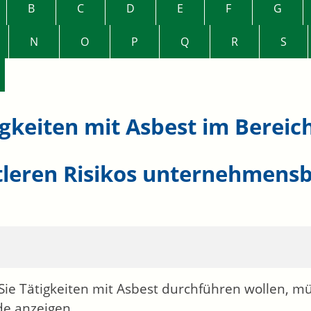
B
C
D
E
F
G
N
O
P
Q
R
S
igkeiten mit Asbest im Bereic
tleren Risikos unternehmens
ie Tätigkeiten mit Asbest durchführen wollen, mü
e anzeigen.