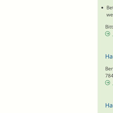
Be
we
Bit
Ha
Ben
78
Ha