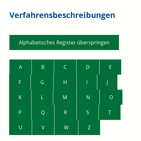
Verfahrensbeschreibungen
Alphabetisches Register überspringen
A
B
C
D
E
F
G
H
I
J
K
L
M
N
O
P
Q
R
S
T
U
V
W
Z