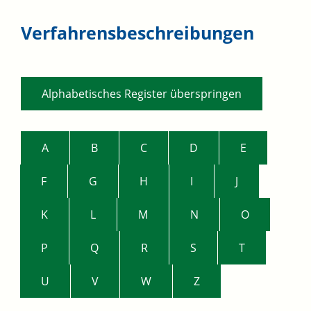
Verfahrensbeschreibungen
Alphabetisches Register überspringen
A
B
C
D
E
F
G
H
I
J
K
L
M
N
O
P
Q
R
S
T
U
V
W
Z