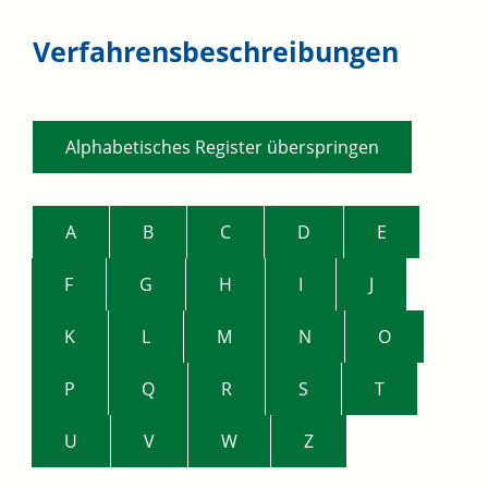
Verfahrensbeschreibungen
Alphabetisches Register überspringen
A
B
C
D
E
F
G
H
I
J
K
L
M
N
O
P
Q
R
S
T
U
V
W
Z