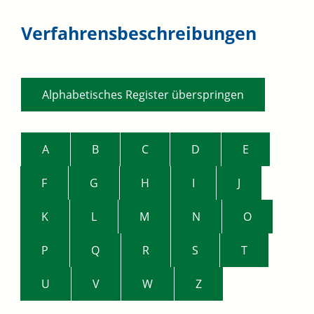
Verfahrensbeschreibungen
Alphabetisches Register überspringen
A
B
C
D
E
F
G
H
I
J
K
L
M
N
O
P
Q
R
S
T
U
V
W
Z