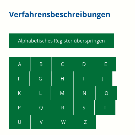
Verfahrensbeschreibungen
Alphabetisches Register überspringen
A
B
C
D
E
F
G
H
I
J
K
L
M
N
O
P
Q
R
S
T
U
V
W
Z