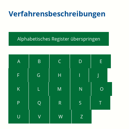
Verfahrensbeschreibungen
Alphabetisches Register überspringen
A
B
C
D
E
F
G
H
I
J
K
L
M
N
O
P
Q
R
S
T
U
V
W
Z