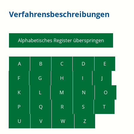
Verfahrensbeschreibungen
Alphabetisches Register überspringen
A
B
C
D
E
F
G
H
I
J
K
L
M
N
O
P
Q
R
S
T
U
V
W
Z