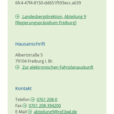
6fc4-47f4-8150-dd651f593ecc.a639
Landesbergdirektion, Abteilung 9
[Regierungspräsidium Freiburg]
Hausanschrift
Albertstraße 5
79104
Freiburg i. Br.
Zur elektronischen Fahrplanauskunft
Kontakt
Telefon
0761 208-0
Fax
0761 208-394200
E-Mail
abteilung9@rpf.bwl.de