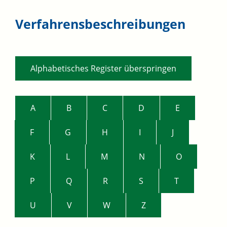
Verfahrensbeschreibungen
Alphabetisches Register überspringen
A
B
C
D
E
F
G
H
I
J
K
L
M
N
O
P
Q
R
S
T
U
V
W
Z