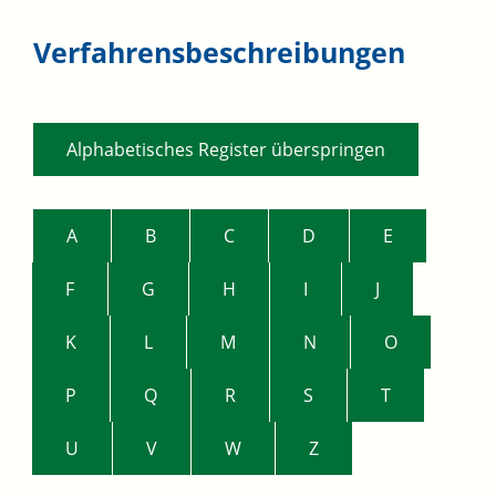
Verfahrensbeschreibungen
Alphabetisches Register überspringen
A
B
C
D
E
F
G
H
I
J
K
L
M
N
O
P
Q
R
S
T
U
V
W
Z