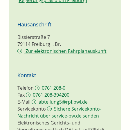
[Regierungspräsidium Freiburg]
Hausanschrift
Bissierstraße 7
79114
Freiburg i. Br.
Zur elektronischen Fahrplanauskunft
Kontakt
Telefon
0761 208-0
Fax
0761 208-394200
E-Mail
abteilung5@rpf.bwl.de
Servicekonto
Sichere Servicekonto-
Nachricht über service-bw.de senden
Elektronisches Gerichts- und
Verwaltungspostfach
DE.Justiz.e479bfc6-