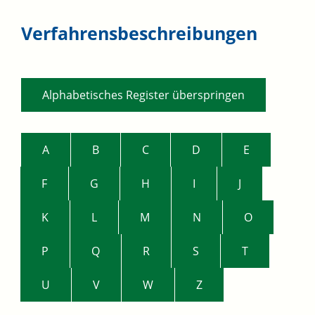
Verfahrensbeschreibungen
Alphabetisches Register überspringen
A
B
C
D
E
F
G
H
I
J
K
L
M
N
O
P
Q
R
S
T
U
V
W
Z