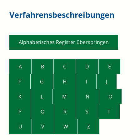
Verfahrensbeschreibungen
Alphabetisches Register überspringen
A
B
C
D
E
F
G
H
I
J
K
L
M
N
O
P
Q
R
S
T
U
V
W
Z