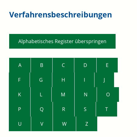
Verfahrensbeschreibungen
Alphabetisches Register überspringen
A
B
C
D
E
F
G
H
I
J
K
L
M
N
O
P
Q
R
S
T
U
V
W
Z