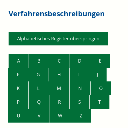
Verfahrensbeschreibungen
Alphabetisches Register überspringen
A
B
C
D
E
F
G
H
I
J
K
L
M
N
O
P
Q
R
S
T
U
V
W
Z