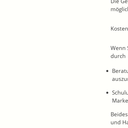
Die Ge
möglic
Kosten
Wenn S
durch
Beratu
auszu
Schul
Marke
Beides 
und Ha