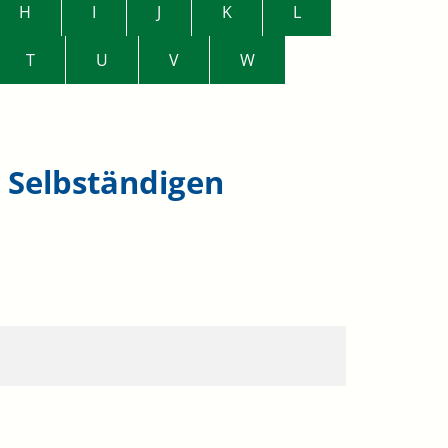
H
I
J
K
L
T
U
V
W
n Selbständigen