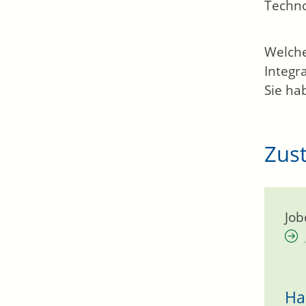
Techno
Welche
Integr
Sie ha
Zust
Job
Ha