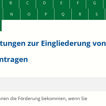
B
C
D
E
F
G
N
O
P
Q
R
S
stungen zur Eingliederung vo
ntragen
nnen die Förderung bekommen, wenn Sie