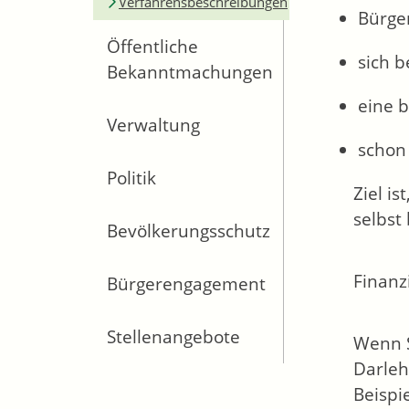
Verfahrensbeschreibungen
Bürge
Öffentliche
sich 
Bekanntmachungen
eine b
Verwaltung
schon 
Politik
Ziel i
selbst
Bevölkerungsschutz
Finanz
Bürgerengagement
Stellenangebote
Wenn S
Darleh
Beispie