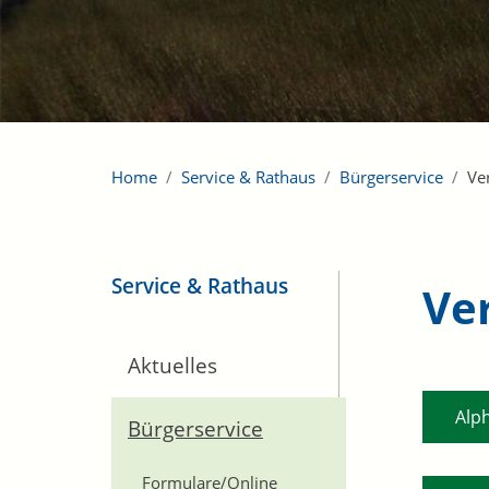
Home
Service & Rathaus
Bürgerservice
Ve
Service & Rathaus
Ve
Aktuelles
Alp
Bürgerservice
Formulare/Online