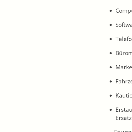
Compu
Softwa
Telefo
Bürom
Marke
Fahrz
Kauti
Ersta
Ersatz