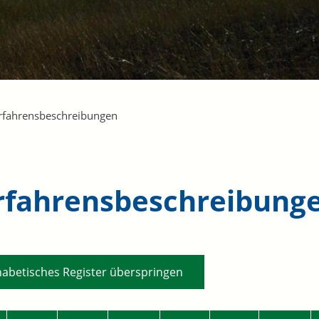
rfahrensbeschreibungen
rfahrensbeschreibung
habetisches Register überspringen