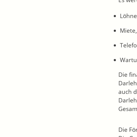
Es wer
Löhne
Miete,
Telef
Wartu
Die fi
Darleh
auch d
Darleh
Gesamt
Die Fö