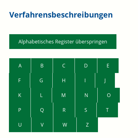
Verfahrensbeschreibungen
Alphabetisches Register überspringen
A
B
C
D
E
F
G
H
I
J
K
L
M
N
O
P
Q
R
S
T
U
V
W
Z