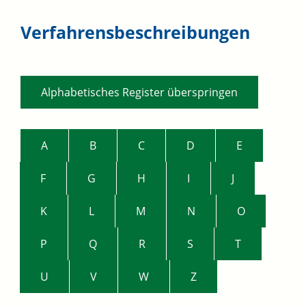
Verfahrensbeschreibungen
Alphabetisches Register überspringen
A
B
C
D
E
F
G
H
I
J
K
L
M
N
O
P
Q
R
S
T
U
V
W
Z