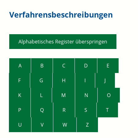
Verfahrensbeschreibungen
Alphabetisches Register überspringen
A
B
C
D
E
F
G
H
I
J
K
L
M
N
O
P
Q
R
S
T
U
V
W
Z