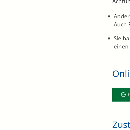
Achtun
Andere
Auch 
Sie h
einen 
Onl
Zust