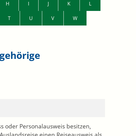
H
I
J
K
L
T
U
V
W
ngehörige
ss oder Personalausweis besitzen,
e Auslandsreise einen Reiseausweis als