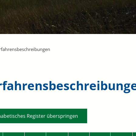
rfahrensbeschreibungen
rfahrensbeschreibung
habetisches Register überspringen