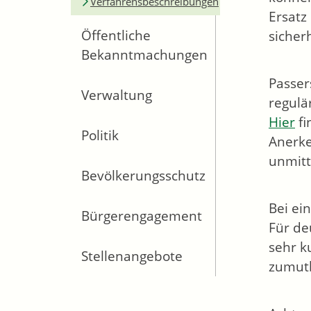
Verfahrensbeschreibungen
Ersatz
Öffentliche
sicher
Bekanntmachungen
Passer
Verwaltung
regul
Hier
f
Politik
Anerke
unmitt
Bevölkerungsschutz
Bei ei
Bürgerengagement
Für de
sehr k
Stellenangebote
zumutb