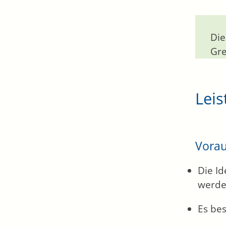
Die
Gre
Leis
Vora
Die Id
werde
Es be