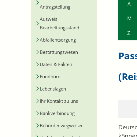
A
Antragstellung
M
Ausweis
Bearbeitungsstand
Z
Abfallentsorgung
Bestattungswesen
Pas
Daten & Fakten
(Re
Fundbüro
Lebenslagen
Ihr Kontakt zu uns
Bankverbindung
Behördenwegweiser
Deutsc
können