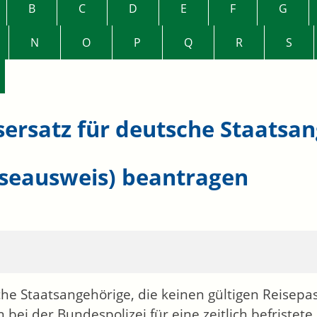
B
C
D
E
F
G
N
O
P
Q
R
S
sersatz für deutsche Staatsa
iseausweis) beantragen
he Staatsangehörige, die keinen gültigen Reisepa
 bei der Bundespolizei für eine zeitlich befristet