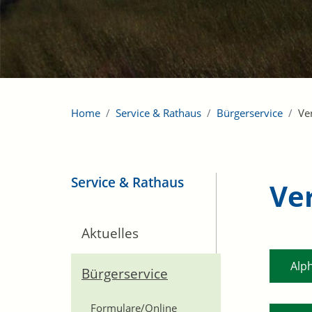
Home
Service & Rathaus
Bürgerservice
Ve
Service & Rathaus
Ve
Aktuelles
Alp
Bürgerservice
Formulare/Online