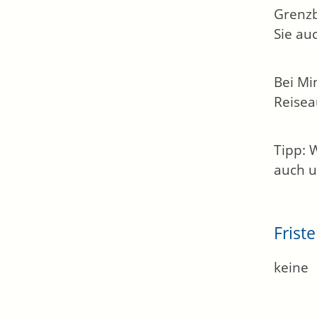
Grenzb
Sie au
Bei Mi
Reisea
Tipp: 
auch u
Frist
keine