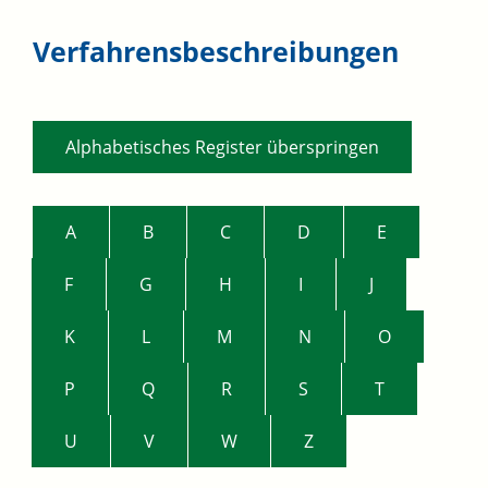
Verfahrensbeschreibungen
Alphabetisches Register überspringen
A
B
C
D
E
F
G
H
I
J
K
L
M
N
O
P
Q
R
S
T
U
V
W
Z