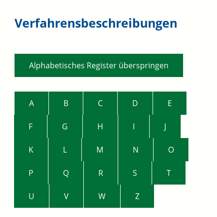
Verfahrensbeschreibungen
Alphabetisches Register überspringen
A
B
C
D
E
F
G
H
I
J
K
L
M
N
O
P
Q
R
S
T
U
V
W
Z