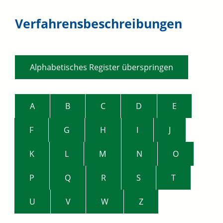
Verfahrensbeschreibungen
Alphabetisches Register überspringen
A
B
C
D
E
F
G
H
I
J
K
L
M
N
O
P
Q
R
S
T
U
V
W
Z