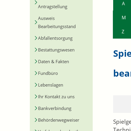
A
Antragstellung
M
Ausweis
Bearbeitungsstand
Z
Abfallentsorgung
Bestattungswesen
Spi
Daten & Fakten
bea
Fundbüro
Lebenslagen
Ihr Kontakt zu uns
Bankverbindung
Behördenwegweiser
Spielg
Techni