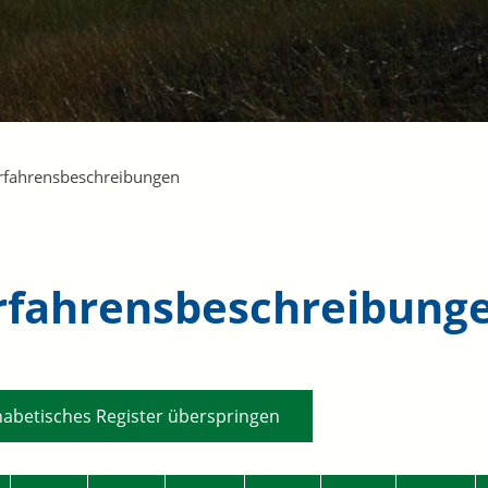
rfahrensbeschreibungen
rfahrensbeschreibung
habetisches Register überspringen