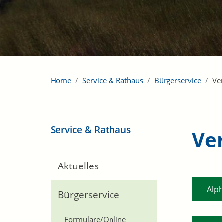
Home
Service & Rathaus
Bürgerservice
Ve
Service & Rathaus
Ve
Aktuelles
Alp
Bürgerservice
Formulare/Online