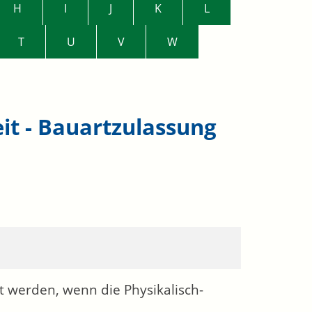
H
I
J
K
L
T
U
V
W
it - Bauartzulassung
t werden, wenn die Physikalisch-