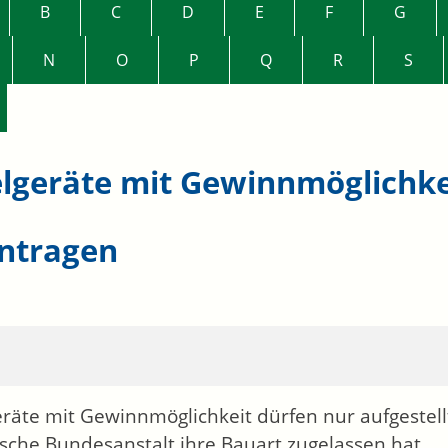
B
C
D
E
F
G
N
O
P
Q
R
S
elgeräte mit Gewinnmöglichke
ntragen
eräte mit Gewinnmöglichkeit dürfen nur aufgestell
sche Bundesanstalt ihre Bauart zugelassen hat.