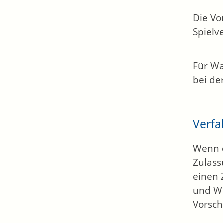
Die Vo
Spielv
Für Wa
bei de
Verfa
Wenn d
Zulass
einen 
und Wo
Vorsch