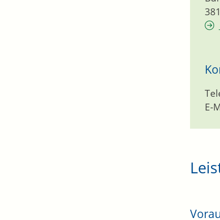
38
Ko
Tel
E-M
Leis
Vora