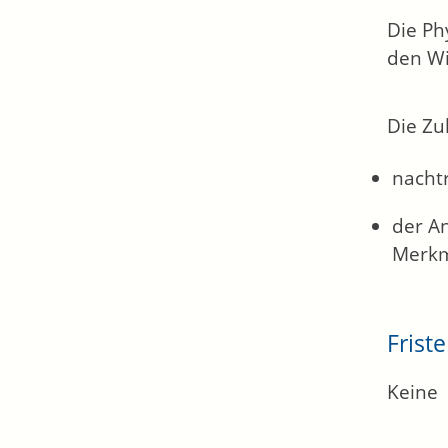
Die Ph
den Wi
Die Zu
nacht
der A
Merkm
Frist
Keine