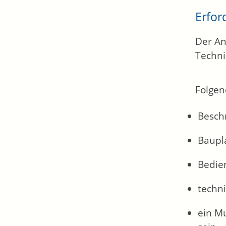
Erfor
Der An
Techni
Folgen
Besch
Baupl
Bedie
techn
ein Mu