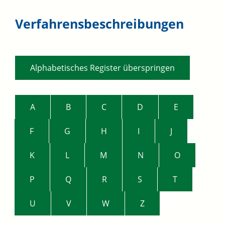
Verfahrensbeschreibungen
Alphabetisches Register überspringen
A
B
C
D
E
F
G
H
I
J
K
L
M
N
O
P
Q
R
S
T
U
V
W
Z