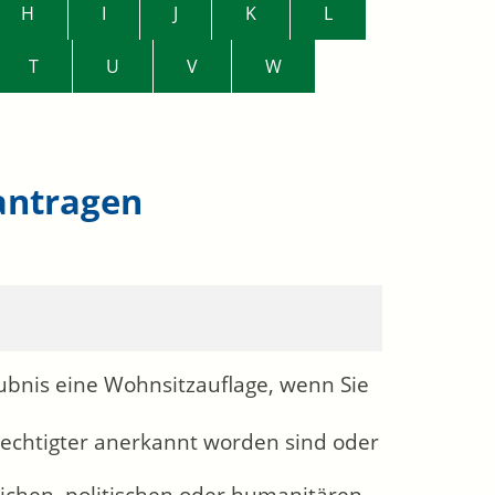
H
I
J
K
L
T
U
V
W
antragen
ubnis eine Wohnsitzauflage, wenn Sie
erechtigter anerkannt worden sind oder