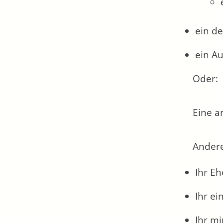
ein d
ein Au
Oder:
Eine a
Andere
Ihr Eh
Ihr e
Ihr m