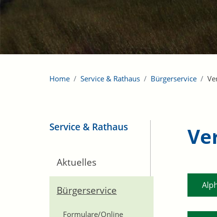
Home
Service & Rathaus
Bürgerservice
Ve
Service & Rathaus
Ve
Aktuelles
Alp
Bürgerservice
Formulare/Online