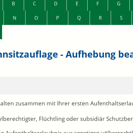
B
C
D
E
F
G
N
O
P
Q
R
S
nsitzauflage - Aufhebung be
halten zusammen mit Ihrer ersten Aufenthaltserla
ylberechtigter, Flüchtling oder subsidiär Schutzb