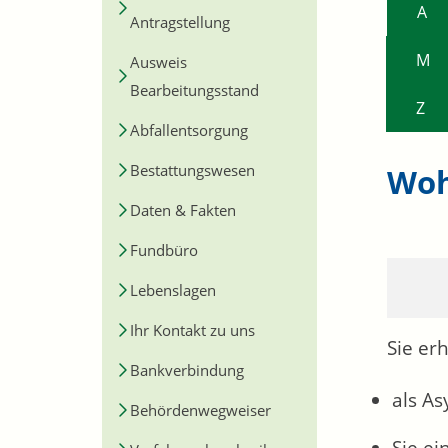
A
Antragstellung
M
Ausweis
Bearbeitungsstand
Z
Abfallentsorgung
Bestattungswesen
Woh
Daten & Fakten
Fundbüro
Lebenslagen
Ihr Kontakt zu uns
Sie er
Bankverbindung
als As
Behördenwegweiser