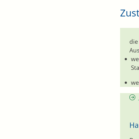
Zust
die
Aus
we
St
we
Ha