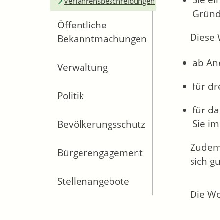
Sie ei
Verfahrensbeschreibungen
Gründ
Öffentliche
Diese 
Bekanntmachungen
ab An
Verwaltung
für dr
Politik
für d
Sie i
Bevölkerungsschutz
Zudem 
Bürgerengagement
sich g
Stellenangebote
Die Wo