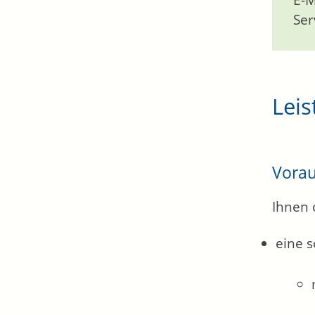
E-M
Ser
Leis
Vora
Ihnen 
eine s