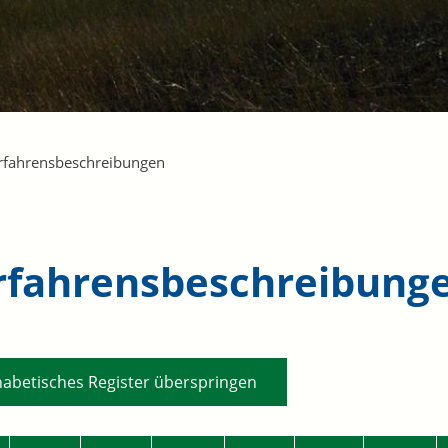
rfahrensbeschreibungen
rfahrensbeschreibung
habetisches Register überspringen