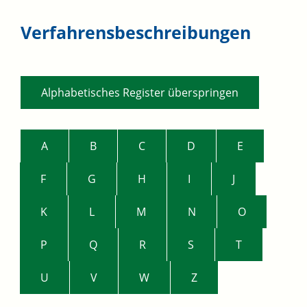
Verfahrensbeschreibungen
Alphabetisches Register überspringen
A
B
C
D
E
F
G
H
I
J
K
L
M
N
O
P
Q
R
S
T
U
V
W
Z