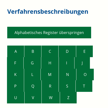
Verfahrensbeschreibungen
Alphabetisches Register überspringen
A
B
C
D
E
F
G
H
I
J
K
L
M
N
O
P
Q
R
S
T
U
V
W
Z