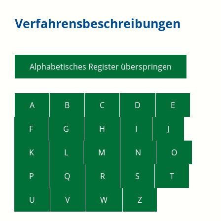
Verfahrensbeschreibungen
Alphabetisches Register überspringen
A
B
C
D
E
F
G
H
I
J
K
L
M
N
O
P
Q
R
S
T
U
V
W
Z