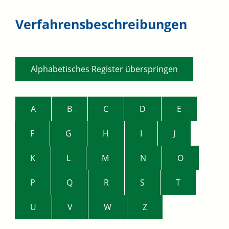
Verfahrensbeschreibungen
Alphabetisches Register überspringen
A
B
C
D
E
F
G
H
I
J
K
L
M
N
O
P
Q
R
S
T
U
V
W
Z