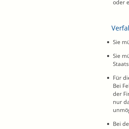
oder e
Verfa
Sie m
Sie m
Staats
Für di
Bei F
der F
nur d
unmögl
Bei d