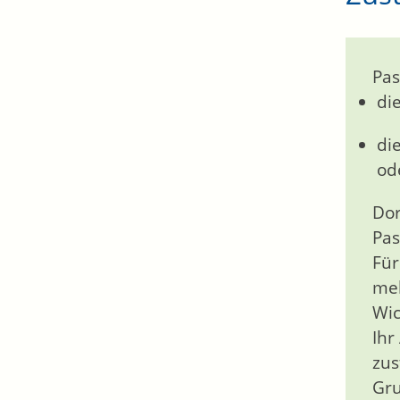
Pas
di
di
od
Dor
Pas
Für
meh
Wic
Ihr
zus
Gru