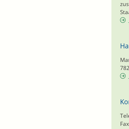
zus
Sta
Ha
Mar
78
Ko
Tel
Fax