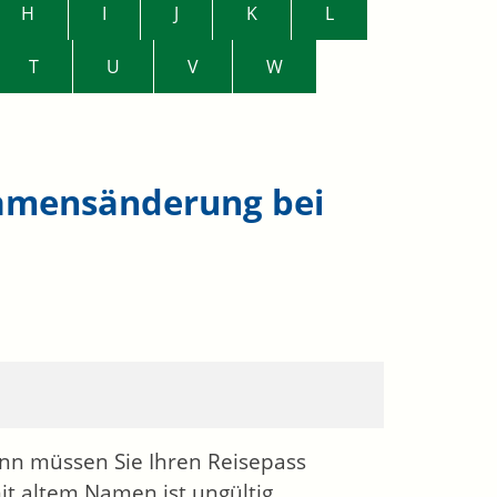
H
I
J
K
L
T
U
V
W
Namensänderung bei
nn müssen Sie Ihren Reisepass
it altem Namen ist ungültig.