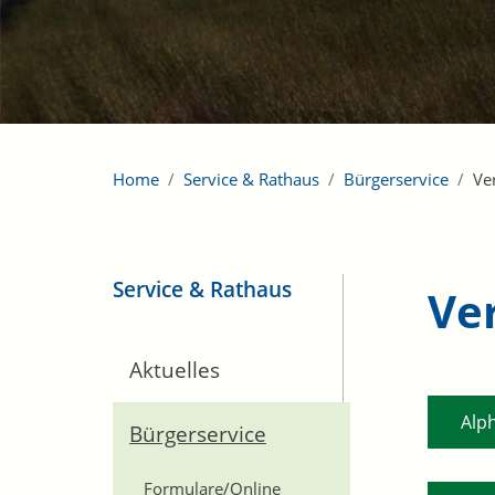
Home
Service & Rathaus
Bürgerservice
Ve
Service & Rathaus
Ve
Aktuelles
Alp
Bürgerservice
Formulare/Online