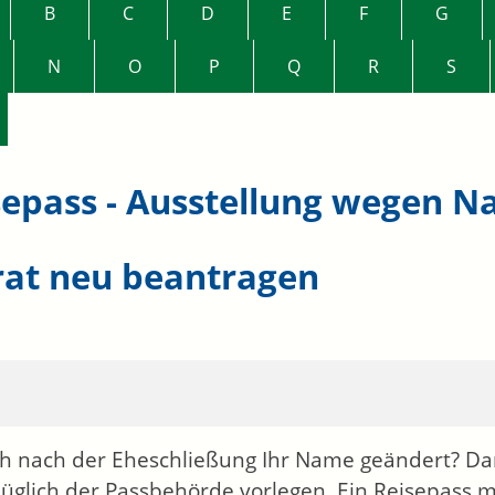
B
C
D
E
F
G
N
O
P
Q
R
S
sepass - Ausstellung wegen 
rat neu beantragen
ch nach der Eheschließung Ihr Name geändert? Da
üglich der Passbehörde vorlegen. Ein Reisepass m