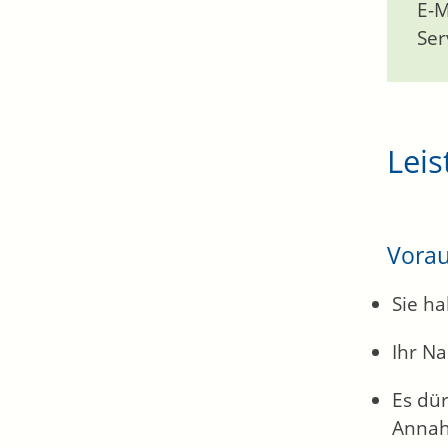
E-M
Ser
Leis
Vora
Sie ha
Ihr N
Es dür
Annahm