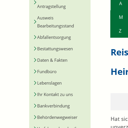
A
Antragstellung
M
Ausweis
Bearbeitungsstand
Z
Abfallentsorgung
Bestattungswesen
Rei
Daten & Fakten
Hei
Fundbüro
Lebenslagen
Ihr Kontakt zu uns
Bankverbindung
Behördenwegweiser
Hat si
unverz