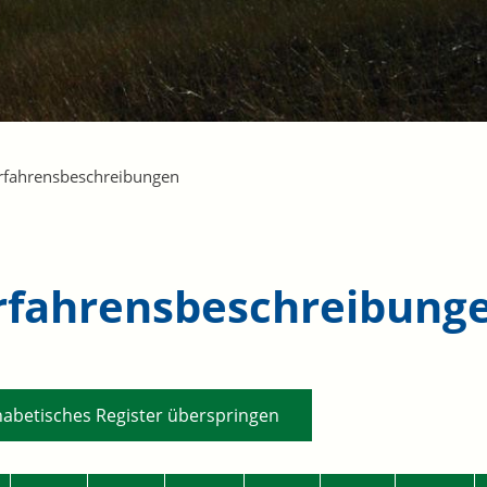
rfahrensbeschreibungen
rfahrensbeschreibung
habetisches Register überspringen