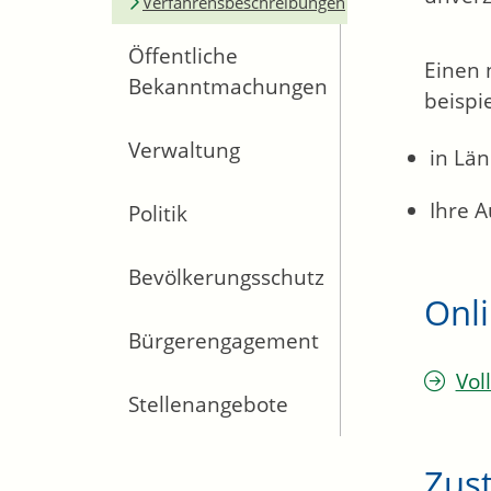
Verfahrensbeschreibungen
Öffentliche
Einen 
Bekanntmachungen
beispi
Verwaltung
in Lä
Ihre A
Politik
Bevölkerungsschutz
Onl
Bürgerengagement
Vol
Stellenangebote
Zust