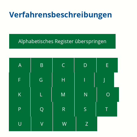
Verfahrensbeschreibungen
Alphabetisches Register überspringen
A
B
C
D
E
F
G
H
I
J
K
L
M
N
O
P
Q
R
S
T
U
V
W
Z