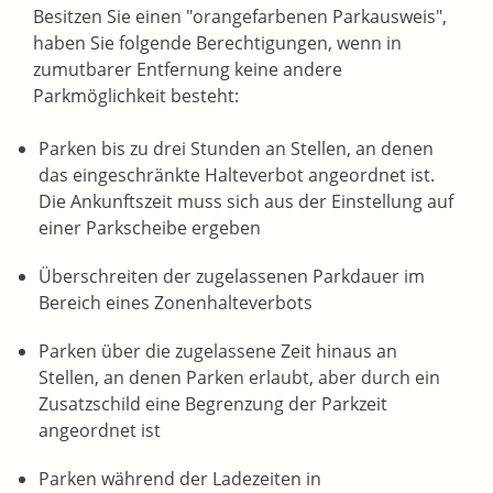
Besitzen Sie einen "orangefarbenen Parkausweis",
haben Sie fo
l
gende Berechtigungen, wenn in
zumutbarer Entfernung keine andere
Parkmöglichkeit besteht:
Parken bis zu drei Stunden an Stellen, an denen
das eing
e
schränkte Halteverbot angeordnet ist.
Die Ankunftszeit muss sich aus der Einstellung auf
einer Parkscheibe ergeben
Überschreiten der zugelassenen Parkdauer im
Bereich e
i
nes Zonenhalteverbots
Parken über die zugelassene Zeit hinaus an
Stellen, an d
e
nen Parken erlaubt, aber durch ein
Zusatzschild eine B
e
grenzung der Parkzeit
angeordnet ist
Parken während der Ladezeiten in