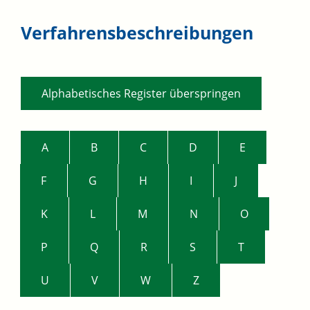
Verfahrensbeschreibungen
Alphabetisches Register überspringen
A
B
C
D
E
F
G
H
I
J
K
L
M
N
O
P
Q
R
S
T
U
V
W
Z