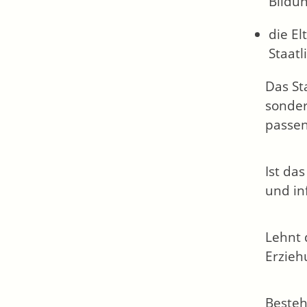
Bildun
die E
Staatl
Das St
sonder
passen
Ist da
und in
Lehnt 
Erzieh
Besteh