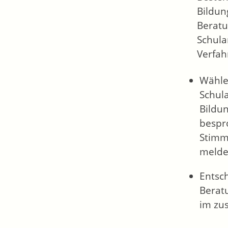
Bildun
Beratu
Schula
Verfah
Wählen
Schul
Bildu
bespr
Stimm
melden
Entsch
Berat
im zu