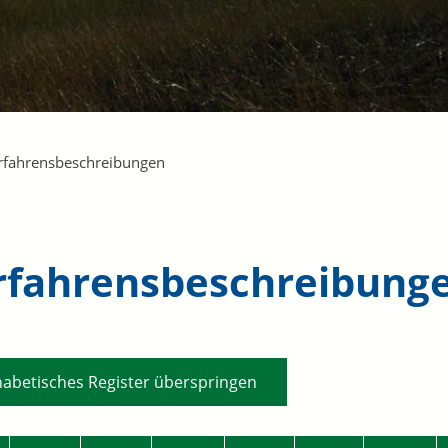
rfahrensbeschreibungen
rfahrensbeschreibung
habetisches Register überspringen