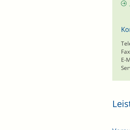
Ko
Tel
Fax
E-M
Ser
Leis