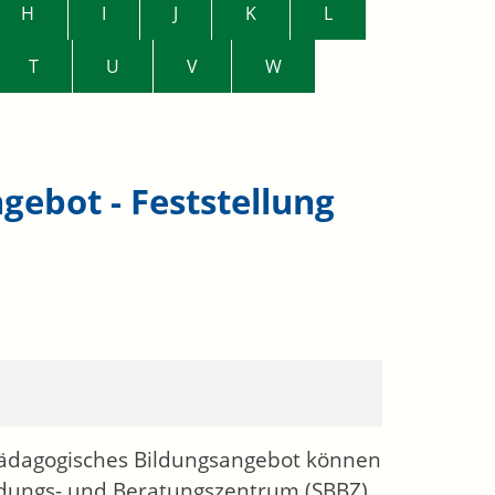
H
I
J
K
L
T
U
V
W
ebot - Feststellung
pädagogisches Bildungsangebot können
ldungs- und Beratungszentrum (SBBZ)