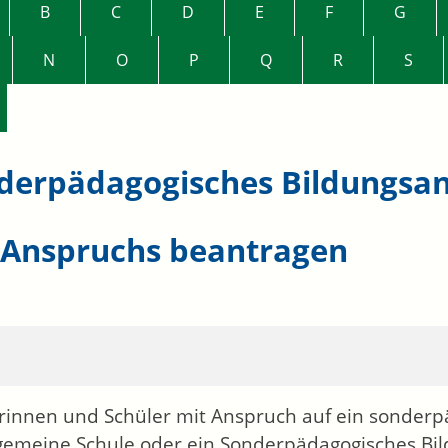
B
C
D
E
F
G
N
O
P
Q
R
S
derpädagogisches Bildungsang
 Anspruchs beantragen
rinnen und Schüler mit Anspruch auf ein sonder
lgemeine Schule oder ein Sonderpädagogisches Bi