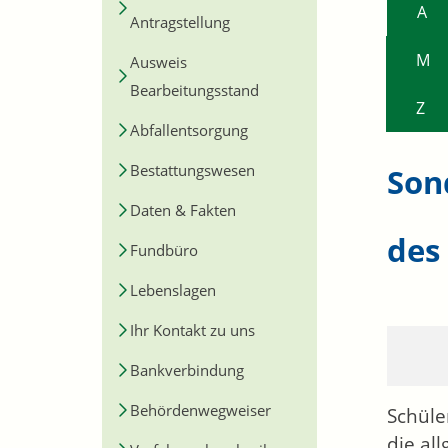
A
Antragstellung
M
Ausweis
Bearbeitungsstand
Z
Abfallentsorgung
Bestattungswesen
Son
Daten & Fakten
des
Fundbüro
Lebenslagen
Ihr Kontakt zu uns
Bankverbindung
Behördenwegweiser
Schüle
die al