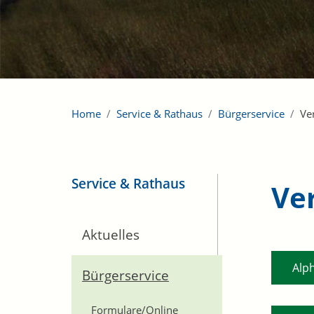
Home
Service & Rathaus
Bürgerservice
Ve
Service & Rathaus
Ve
Aktuelles
Alp
Bürgerservice
Formulare/Online