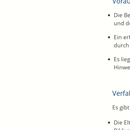
Vora
Die B
und d
Ein er
durch
Es li
Hinwe
Verfa
Es gib
Die El