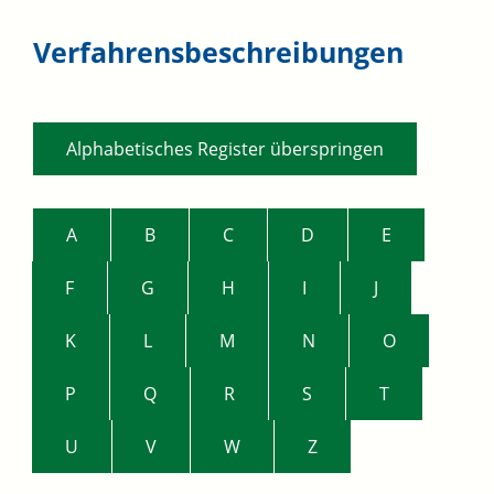
Verfahrensbeschreibungen
Alphabetisches Register überspringen
A
B
C
D
E
F
G
H
I
J
K
L
M
N
O
P
Q
R
S
T
U
V
W
Z