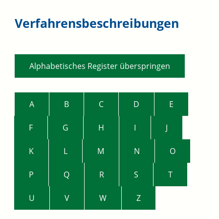
Verfahrensbeschreibungen
Alphabetisches Register überspringen
A
B
C
D
E
F
G
H
I
J
K
L
M
N
O
P
Q
R
S
T
U
V
W
Z