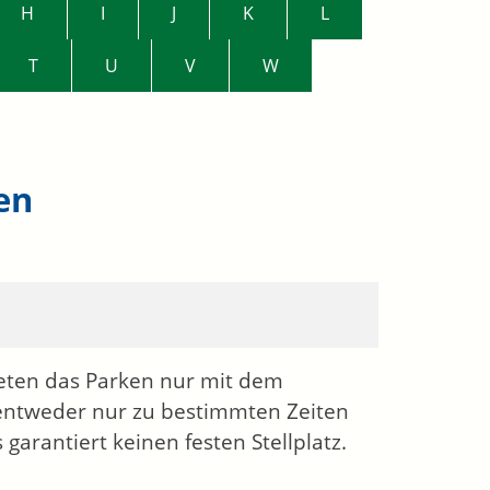
H
I
J
K
L
T
U
V
W
en
eten das Parken nur mit dem
entweder nur zu bestimmten Zeiten
arantiert keinen festen Stellplatz.