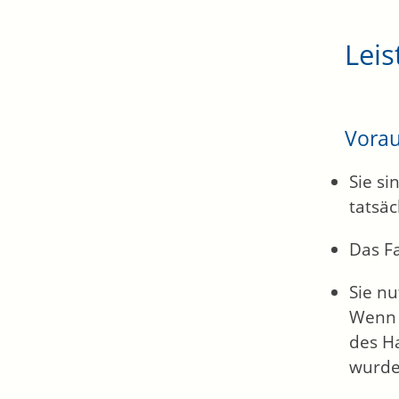
Leis
Vora
Sie s
tatsäc
Das Fa
Sie n
Wenn d
des Ha
wurde