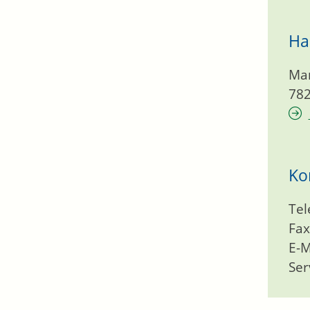
Ha
Mar
78
Ko
Tel
Fax
E-M
Ser