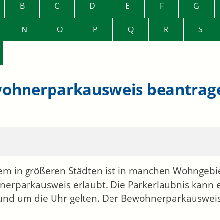
B
C
D
E
F
G
N
O
P
Q
R
S
ohnerparkausweis beantrag
lem in größeren Städten ist in manchen Wohngebi
erparkausweis erlaubt. Die Parkerlaubnis kann 
und um die Uhr gelten. Der Bewohnerparkausweis g