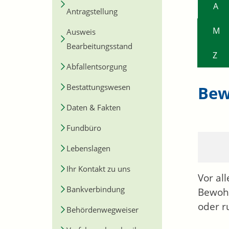
A
Antragstellung
M
Ausweis
Bearbeitungsstand
Z
Abfallentsorgung
Bestattungswesen
Bew
Daten & Fakten
Fundbüro
Lebenslagen
Ihr Kontakt zu uns
Vor al
Bankverbindung
Bewohn
oder r
Behördenwegweiser