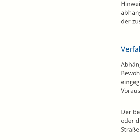
Hinwei
abhäng
der zu
Verfa
Abhäng
Bewohn
eingeg
Voraus
Der Be
oder d
Straße