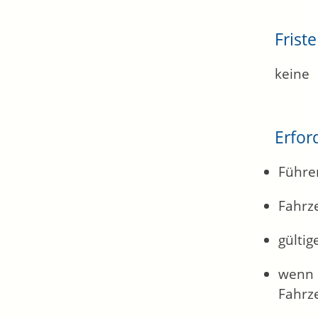
Frist
keine
Erfor
Führe
Fahrz
gültig
wenn e
Fahrz