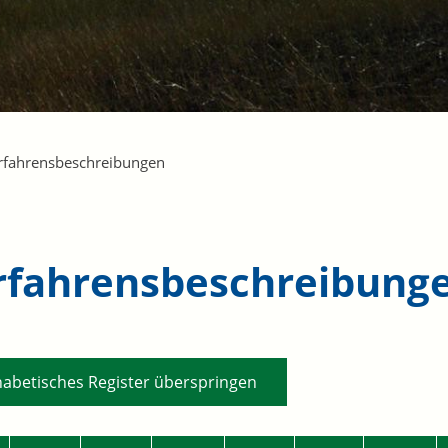
rfahrensbeschreibungen
rfahrensbeschreibung
habetisches Register überspringen