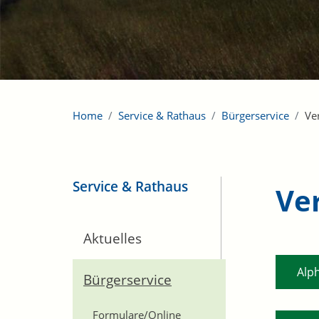
Home
Service & Rathaus
Bürgerservice
Ve
Service & Rathaus
Ve
Aktuelles
Alp
Bürgerservice
Formulare/Online