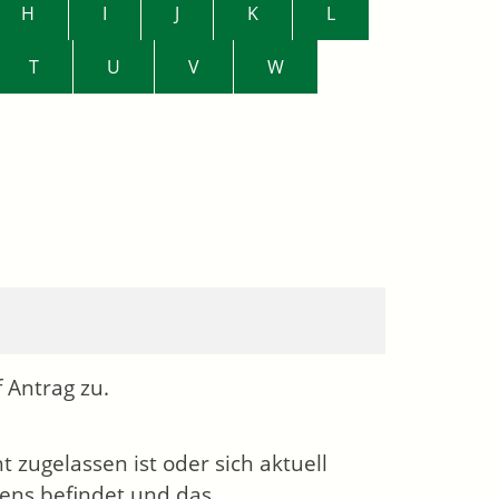
H
I
J
K
L
T
U
V
W
 Antrag zu.
 zugelassen ist oder sich aktuell
ens befindet und das