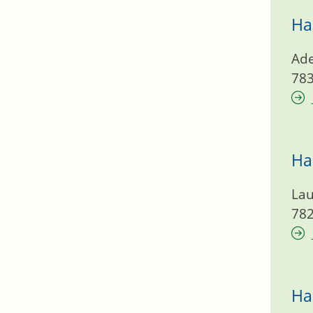
Ha
Ade
78
Ha
Lau
78
Ha