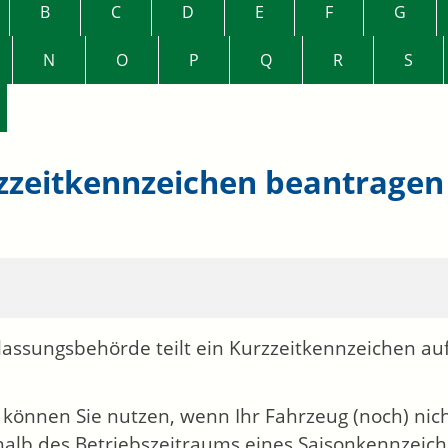
B
C
D
E
F
G
N
O
P
Q
R
S
zzeitkennzeichen beantragen
lassungsbehörde teilt ein Kurzzeitkennzeichen auf
 können Sie nutzen, wenn Ihr Fahrzeug (noch) nicht
alb des Betriebszeitraums eines Saisonkennzeich