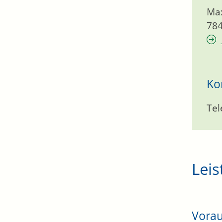
Max
78
Ko
Tel
Leis
Vora