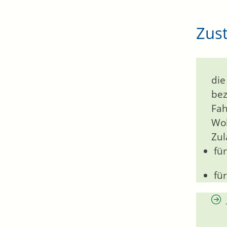
Zust
die
bez
Fah
Woh
Zul
fü
fü