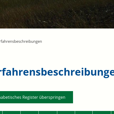
rfahrensbeschreibungen
rfahrensbeschreibung
habetisches Register überspringen