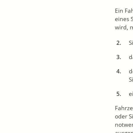
Ein Fa
eines 
wird, 
S
d
d
S
e
Fahrze
oder S
notwen