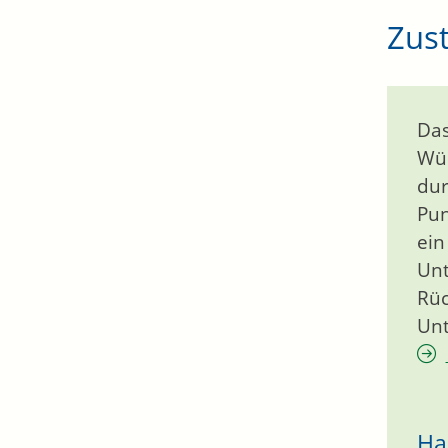
Zust
Das
Wür
dur
Pun
ein
Unt
Rüc
Unt
Ha