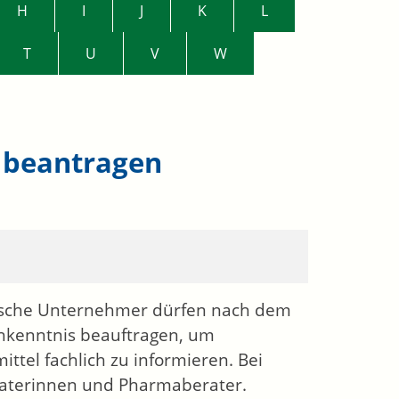
H
I
J
K
L
T
U
V
W
 beantragen
sche Unternehmer dürfen nach dem
chkenntnis beauftragen, um
ttel fachlich zu informieren. Bei
raterinnen und Pharmaberater.