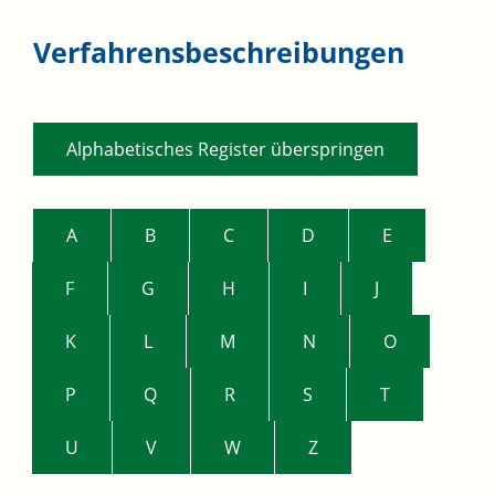
Verfahrensbeschreibungen
Alphabetisches Register überspringen
A
B
C
D
E
F
G
H
I
J
K
L
M
N
O
P
Q
R
S
T
U
V
W
Z