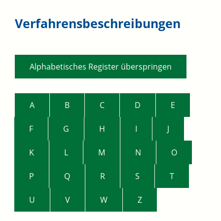
Verfahrensbeschreibungen
Alphabetisches Register überspringen
A
B
C
D
E
F
G
H
I
J
K
L
M
N
O
P
Q
R
S
T
U
V
W
Z