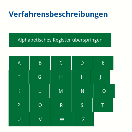
Verfahrensbeschreibungen
Alphabetisches Register überspringen
A
B
C
D
E
F
G
H
I
J
K
L
M
N
O
P
Q
R
S
T
U
V
W
Z