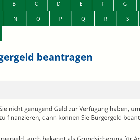
B
C
D
E
F
G
N
O
P
Q
R
S
gergeld beantragen
ie nicht genügend Geld zur Verfügung haben, um
 zu finanzieren, dann können Sie Bürgergeld bean
rgergeld, auch bekannt als Grundsicherung für Ar