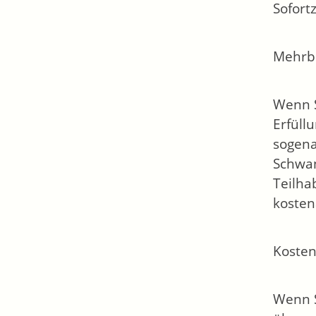
Sofort
Mehrb
Wenn S
Erfüll
sogena
Schwan
Teilha
kosten
Kosten
Wenn S