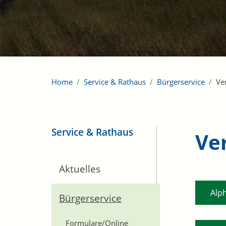
Home
Service & Rathaus
Bürgerservice
Ve
Service & Rathaus
Ve
Aktuelles
Alp
Bürgerservice
Formulare/Online