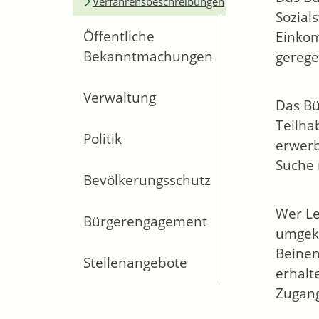
Verfahrensbeschreibungen
Sozial
Öffentliche
Einkom
Bekanntmachungen
geregel
Verwaltung
Das Bü
Teilha
Politik
erwerb
Suche 
Bevölkerungsschutz
Wer Le
Bürgerengagement
umgeke
Beinen
Stellenangebote
erhalt
Zugang