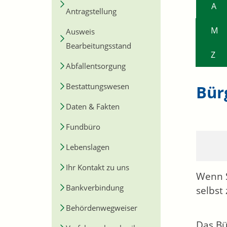
A
Antragstellung
M
Ausweis
Bearbeitungsstand
Z
Abfallentsorgung
Bestattungswesen
Bür
Daten & Fakten
Fundbüro
Lebenslagen
Ihr Kontakt zu uns
Wenn S
Bankverbindung
selbst
Behördenwegweiser
Das Bü