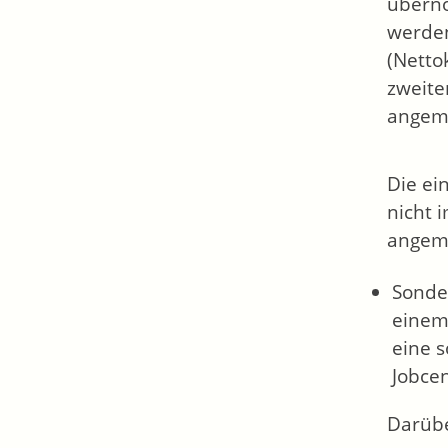
überno
werden
(Netto
zweite
angeme
Die ei
nicht 
angeme
Sonder
einem
eine 
Jobce
Darübe