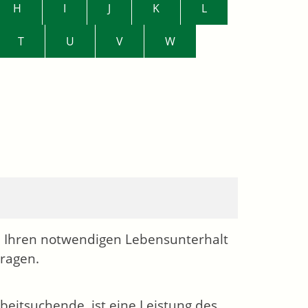
H
I
J
K
L
T
U
V
W
 Ihren notwendigen Lebensunterhalt
tragen.
beitsuchende, ist eine Leistung des