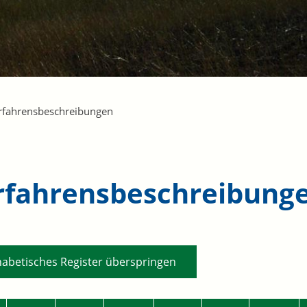
rfahrensbeschreibungen
rfahrensbeschreibung
habetisches Register überspringen