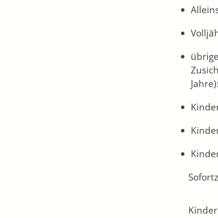
Allein
Volljä
übrige
Zusic
Jahre)
Kinder
Kinder
Kinder
Sofort
Kinder