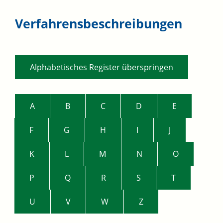
Verfahrensbeschreibungen
Alphabetisches Register überspringen
A
B
C
D
E
F
G
H
I
J
K
L
M
N
O
P
Q
R
S
T
U
V
W
Z