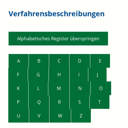
Verfahrensbeschreibungen
Alphabetisches Register überspringen
A
B
C
D
E
F
G
H
I
J
K
L
M
N
O
P
Q
R
S
T
U
V
W
Z