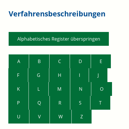
Verfahrensbeschreibungen
Alphabetisches Register überspringen
A
B
C
D
E
F
G
H
I
J
K
L
M
N
O
P
Q
R
S
T
U
V
W
Z