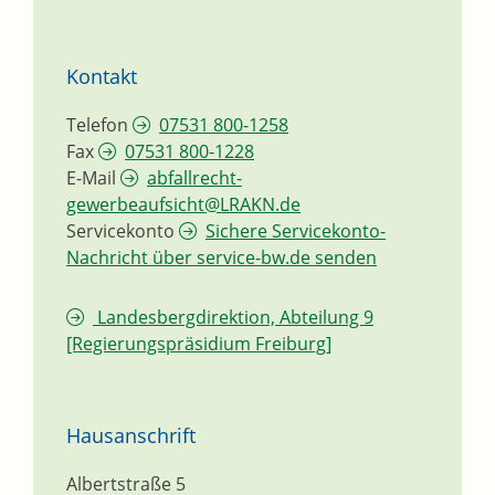
Kontakt
Telefon
07531 800-1258
Fax
07531 800-1228
E-Mail
abfallrecht-
gewerbeaufsicht@LRAKN.de
Servicekonto
Sichere Servicekonto-
Nachricht über service-bw.de senden
Landesbergdirektion, Abteilung 9
[Regierungspräsidium Freiburg]
Hausanschrift
Albertstraße 5