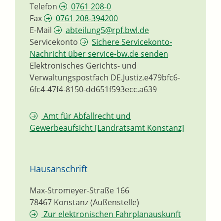
Telefon
0761 208-0
Fax
0761 208-394200
E-Mail
abteilung5@rpf.bwl.de
Servicekonto
Sichere Servicekonto-
Nachricht über service-bw.de senden
Elektronisches Gerichts- und
Verwaltungspostfach
DE.Justiz.e479bfc6-
6fc4-47f4-8150-dd651f593ecc.a639
Amt für Abfallrecht und
Gewerbeaufsicht [Landratsamt Konstanz]
Hausanschrift
Max-Stromeyer-Straße 166
78467
Konstanz (Außenstelle)
Zur elektronischen Fahrplanauskunft