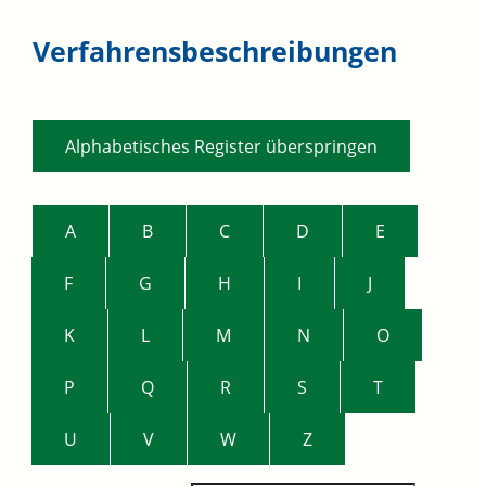
Verfahrensbeschreibungen
Alphabetisches Register überspringen
A
B
C
D
E
F
G
H
I
J
K
L
M
N
O
P
Q
R
S
T
U
V
W
Z