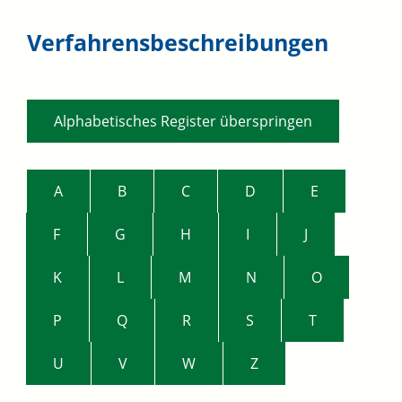
Verfahrensbeschreibungen
Alphabetisches Register überspringen
A
B
C
D
E
F
G
H
I
J
K
L
M
N
O
P
Q
R
S
T
U
V
W
Z