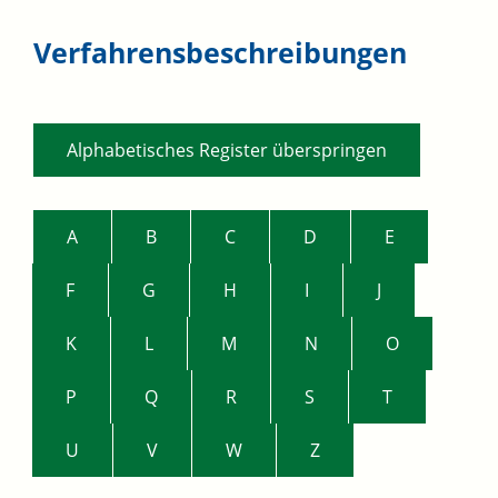
Verfahrensbeschreibungen
Alphabetisches Register überspringen
A
B
C
D
E
F
G
H
I
J
K
L
M
N
O
P
Q
R
S
T
U
V
W
Z