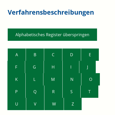
Verfahrensbeschreibungen
Alphabetisches Register überspringen
A
B
C
D
E
F
G
H
I
J
K
L
M
N
O
P
Q
R
S
T
U
V
W
Z